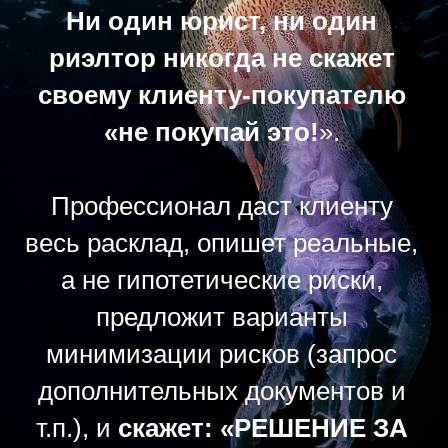
Ни один юрист, ни один
риэлтор никогда не скажет
своему клиенту-покупателю
«не покупай это!
».
Профессионал даст клиенту
весь расклад, опишет реальные,
а не гипотетические риски,
предложит варианты
минимизации рисков (запрос
дополнительных документов и
т.п.), и
скажет: «РЕШЕНИЕ ЗА